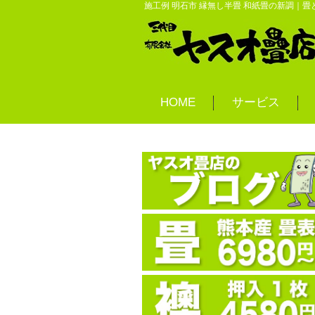
施工例 明石市 縁無し半畳 和紙畳の新調｜畳
HOME
サービス