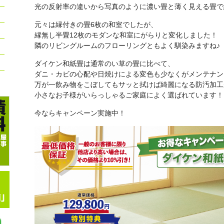
光の反射率の違いから写真のように濃い畳と薄く見える畳で
元々は縁付きの畳6枚の和室でしたが、
縁無し半畳12枚のモダンな和室にがらりと変化しました！
隣のリビングルームのフローリングともよく馴染みますね♪
ダイケン和紙畳は通常のい草の畳に比べて、
ダニ・カビの心配や日焼けによる変色も少なくがメンテナン
万が一飲み物をこぼしてもサッと拭けば綺麗になる防汚加工
小さなお子様がいらっしゃるご家庭によく選ばれています！
今ならキャンペーン実施中！