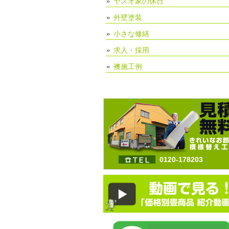
ヤスオ家の休日
外壁塗装
小さな修繕
求人・採用
襖施工例
0120-178203