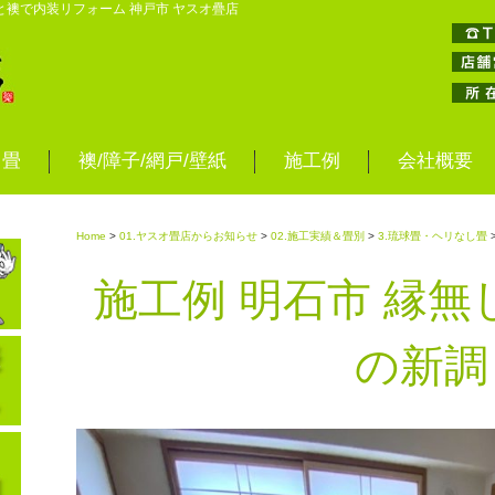
と襖で内装リフォーム 神戸市 ヤスオ疊店
畳
襖/障子/網戸/壁紙
施工例
会社概要
Home
>
01.ヤスオ畳店からお知らせ
>
02.施工実績＆畳別
>
3.琉球畳・ヘリなし畳
施工例 明石市 縁無
の新調