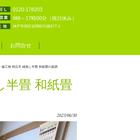
0120-178203
9時～17時00分（祝日休み）
神戸市西区岩岡町印路877-2
お問合せ
> 施工例 明石市 縁無し半畳 和紙畳の新調
し半畳 和紙畳
2023/06/30