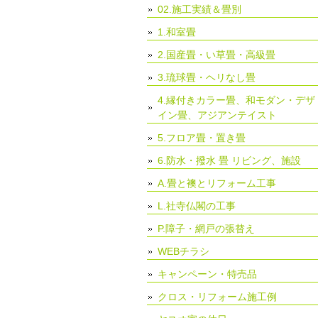
02.施工実績＆畳別
1.和室畳
2.国産畳・い草畳・高級畳
3.琉球畳・ヘリなし畳
4.縁付きカラー畳、和モダン・デザ
イン畳、アジアンテイスト
5.フロア畳・置き畳
6.防水・撥水 畳 リビング、施設
A.畳と襖とリフォーム工事
L.社寺仏閣の工事
P.障子・網戸の張替え
WEBチラシ
キャンペーン・特売品
クロス・リフォーム施工例