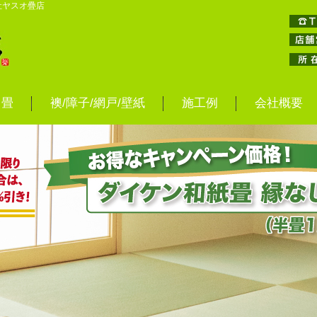
社ヤスオ疊店
畳
襖/障子/網戸/壁紙
施工例
会社概要