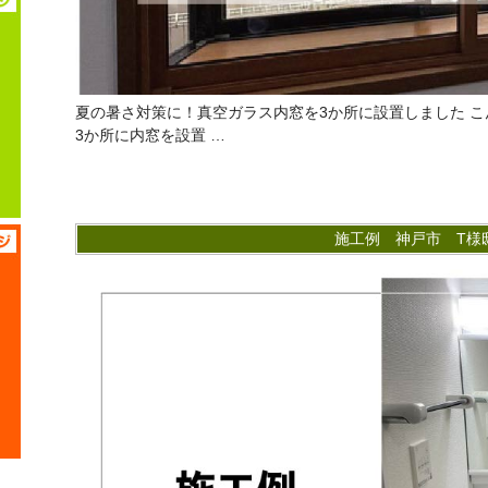
夏の暑さ対策に！真空ガラス内窓を3か所に設置しました こ
3か所に内窓を設置 …
施工例 神戸市 T様