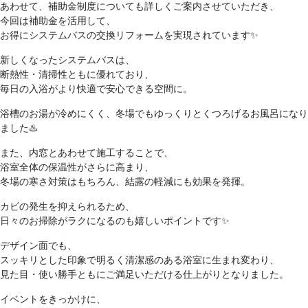
あわせて、
補助金制度についても詳しくご案内
させていただき、
今回は補助金を活用して、
お得にシステムバスの交換リフォームを実現されています✨
新しくなったシステムバスは、
断熱性・清掃性ともに優れており、
毎日の入浴がより快適で安心できる空間に。
浴槽のお湯が冷めにくく、冬場でもゆっくりとくつろげるお風呂になり
ました♨️
また、内窓とあわせて施工することで、
浴室全体の保温性がさらに高まり、
冬場の寒さ対策はもちろん、結露の軽減にも効果を発揮。
カビの発生を抑えられるため、
日々のお掃除がラクになるのも嬉しいポイントです✨
デザイン面でも、
スッキリとした印象で明るく清潔感のある浴室に生まれ変わり、
見た目・使い勝手ともにご満足いただける仕上がりとなりました。
イベントをきっかけに、