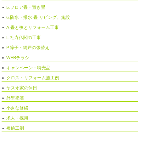
5.フロア畳・置き畳
6.防水・撥水 畳 リビング、施設
A.畳と襖とリフォーム工事
L.社寺仏閣の工事
P.障子・網戸の張替え
WEBチラシ
キャンペーン・特売品
クロス・リフォーム施工例
ヤスオ家の休日
外壁塗装
小さな修繕
求人・採用
襖施工例