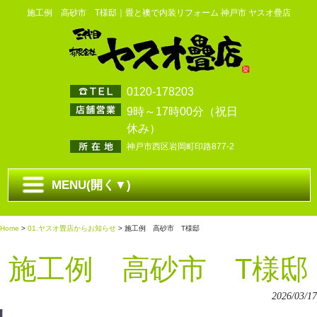
施工例 高砂市 T様邸｜畳と襖で内装リフォーム 神戸市 ヤスオ疊店
0120-178203
9時～17時00分（祝日
休み）
神戸市西区岩岡町印路877-2
MENU(開く▼)
Home
>
01.ヤスオ畳店からお知らせ
> 施工例 高砂市 T様邸
施工例 高砂市 T様邸
2026/03/17