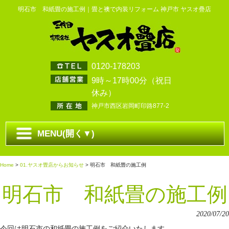
明石市 和紙畳の施工例｜畳と襖で内装リフォーム 神戸市 ヤスオ疊店
0120-178203
9時～17時00分（祝日
休み）
神戸市西区岩岡町印路877-2
MENU(開く▼)
Home
>
01.ヤスオ畳店からお知らせ
> 明石市 和紙畳の施工例
明石市 和紙畳の施工例
2020/07/20
今回は明石市の和紙畳の施工例をご紹介いたします。