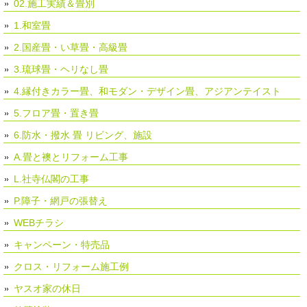
02.施工実績＆畳別
1.和室畳
2.国産畳・い草畳・高級畳
3.琉球畳・ヘリなし畳
4.縁付きカラー畳、和モダン・デザイン畳、アジアンテイスト
5.フロア畳・置き畳
6.防水・撥水 畳 リビング、施設
A.畳と襖とリフォーム工事
L.社寺仏閣の工事
P.障子・網戸の張替え
WEBチラシ
キャンペーン・特売品
クロス・リフォーム施工例
ヤスオ家の休日