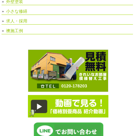
外壁塗装
小さな修繕
求人・採用
襖施工例
0120-178203